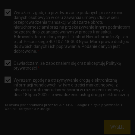
Wyrażam zgodę na przetwarzanie podanych przeze mnie
danych osobowych w celu zawarcia umowy i/lub w celu
przeprowadzenia transakcji w obszarze obrotu
nieruchomościami oraz na przekazywanie innym podmiotom
bezpośrednio zaangażowanym w proces transakcji.
Administratorem danych jest: Triobud Nieruchomości Sp. z o.
o., ul. Piłsudskiego 40/107, 48-303 Nysa. Mam prawo dostępu
do swoich danych i ich poprawiania. Podanie danych jest
dobrowolne.
*
Oświadczam, że zapoznałem się oraz akceptuję
Politykę
prywatności.
*
Wyrażam zgodę na otrzymywanie drogą elektroniczną
informacji handlowych, w tym o treści marketingowej z
obszaru obrotu nieruchomościami w rozumieniu ustawy z
dnia 18 lipca 2002 r. o świadczeniu usług drogą elektroniczną
Ta strona jest chroniona przez reCAPTCHA i Google
Polityka prywatności
i
Warunki korzystania z usługi.
WYŚLIJ