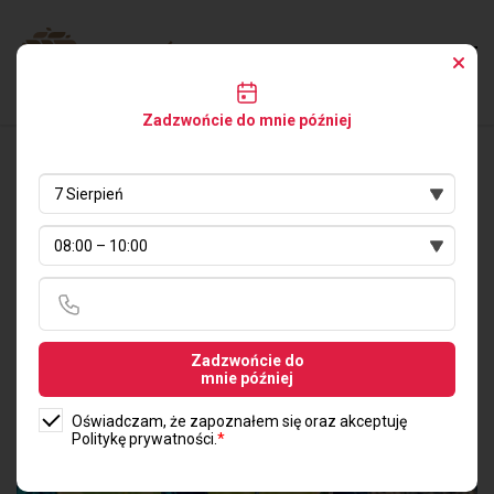
Zadzwońcie do mnie później
DZIENNIK BUDOWY
Zadzwońcie do
mnie później
Oświadczam, że zapoznałem się oraz akceptuję
Politykę prywatności.
*