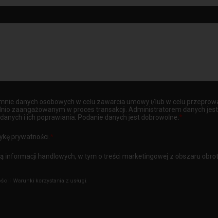
nie danych osobowych w celu zawarcia umowy i/lub w celu przeprowa
 zaangażowanym w proces transakcji. Administratorem danych jest: Tri
anych i ich poprawiania. Podanie danych jest dobrowolne.
*
tykę prywatności.
*
informacji handlowych, w tym o treści marketingowej z obszaru obrot
ości
i
Warunki korzystania z usługi.