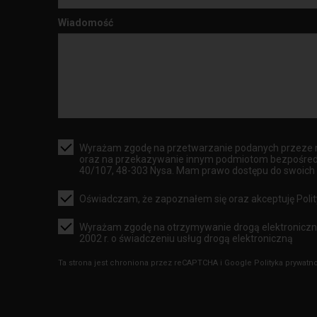
Wiadomość
Wyrażam zgodę na przetwarzanie podanych przeze m
oraz na przekazywanie innym podmiotom bezpośrednio
40/107, 48-303 Nysa. Mam prawo dostępu do swoich d
Oświadczam, że zapoznałem się oraz akceptuję
Poli
Wyrażam zgodę na otrzymywanie drogą elektroniczną 
2002 r. o świadczeniu usług drogą elektroniczną
Ta strona jest chroniona przez reCAPTCHA i Google
Polityka prywatn